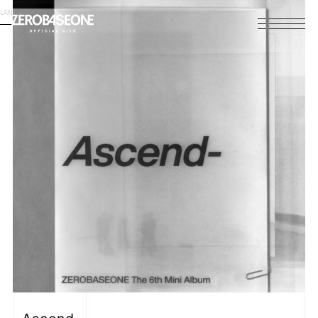
LANGUAGE
English
HOME
NEWS
SCHEDULE
PROFILE
DISCOGRAPHY
VIDEO
ARCHIVES