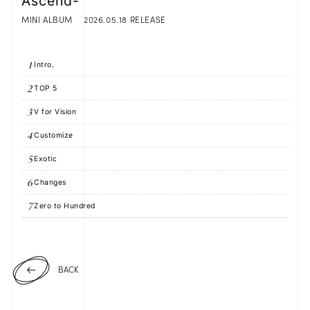
Ascend-
MINI ALBUM
2026.05.18 RELEASE
JOIN
LOGIN
1
Intro.
2
TOP 5
FC NEWS
3
V for Vision
ZB1 BLOG
4
Customize
5
Exotic
MOVIE
6
Changes
GALLERY
7
Zero to Hundred
Q&A
SPECIAL
BACK
ZB1 VOICE KUJI